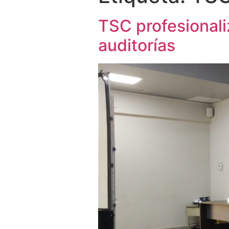
TSC profesionaliz
auditorías