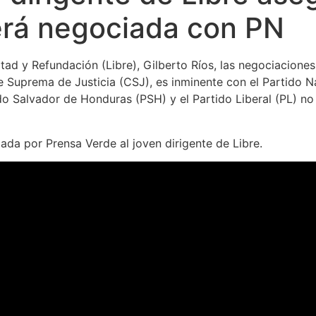
rá negociada con PN
ertad y Refundación (Libre), Gilberto Ríos, las negociacion
e Suprema de Justicia (CSJ), es inminente con el Partido Na
do Salvador de Honduras (PSH) y el Partido Liberal (PL) no 
zada por Prensa Verde al joven dirigente de Libre.