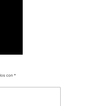
ados con
*