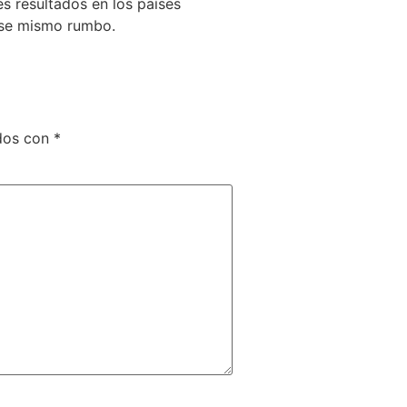
es resultados en los países
ese mismo rumbo.
ados con
*