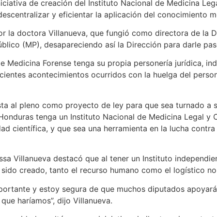
iniciativa de creación del Instituto Nacional de Medicina L
escentralizar y eficientar la aplicación del conocimiento m
r la doctora Villanueva, que fungió como directora de la D
úblico (MP), desapareciendo así la Dirección para darle paso
de Medicina Forense tenga su propia personería jurídica, in
recientes acontecimientos ocurridos con la huelga del perso
ta al pleno como proyecto de ley para que sea turnado a s
Honduras tenga un Instituto Nacional de Medicina Legal y 
d científica, y que sea una herramienta en la lucha contra la
issa Villanueva destacó que al tener un Instituto independie
sido creado, tanto el recurso humano como el logístico no 
rtante y estoy segura de que muchos diputados apoyarán
 que haríamos”, dijo Villanueva.