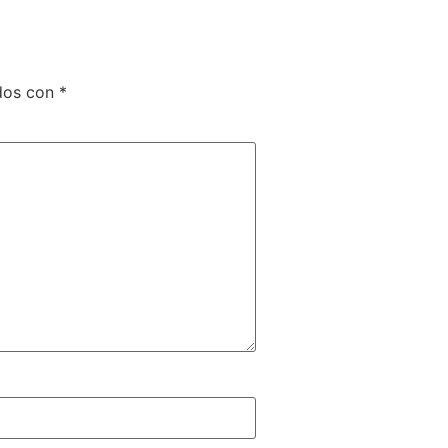
ados con
*