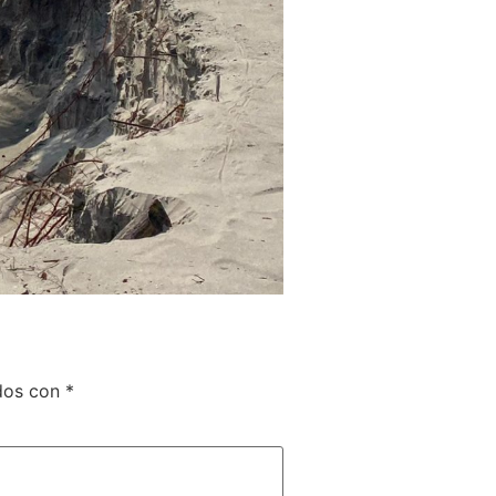
ados con
*