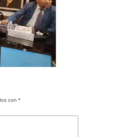
ados con
*