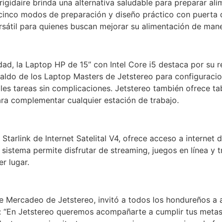
 Frigidaire brinda una alternativa saludable para preparar 
cinco modos de preparación y diseño práctico con puerta de 
sátil para quienes buscan mejorar su alimentación de manera
dad, la Laptop HP de 15” con Intel Core i5 destaca por su 
ldo de los Laptop Masters de Jetstereo para configuracio
ples tareas sin complicaciones. Jetstereo también ofrece ta
ara complementar cualquier estación de trabajo.
t Starlink de Internet Satelital V4, ofrece acceso a internet
 sistema permite disfrutar de streaming, juegos en línea y t
er lugar.
de Mercadeo de Jetstereo, invitó a todos los hondureños a
o: “En Jetstereo queremos acompañarte a cumplir tus metas