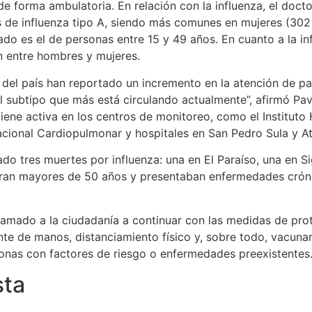
e forma ambulatoria. En relación con la influenza, el doct
s de influenza tipo A, siendo más comunes en mujeres (30
ado es el de personas entre 15 y 49 años. En cuanto a la inf
n entre hombres y mujeres.
d del país han reportado un incremento en la atención de p
 el subtipo que más está circulando actualmente”, afirmó Pa
iene activa en los centros de monitoreo, como el Institut
Nacional Cardiopulmonar y hospitales en San Pedro Sula y At
do tres muertes por influenza: una en El Paraíso, una en 
ran mayores de 50 años y presentaban enfermedades cróni
 llamado a la ciudadanía a continuar con las medidas de pro
te de manos, distanciamiento físico y, sobre todo, vacunars
onas con factores de riesgo o enfermedades preexistentes
sta