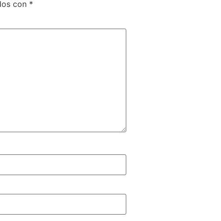
ados con
*