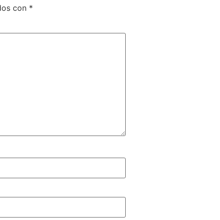
ados con
*