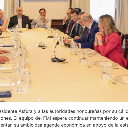
esidente Asfura y a las autoridades hondureñas por su cáli
iones. El equipo del FMI espera continuar manteniendo un 
entan su ambiciosa agenda económica en apoyo de la est