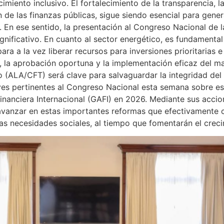
cimiento inclusivo. El fortalecimiento de la transparencia, l
 de las finanzas públicas, sigue siendo esencial para gener
s. En ese sentido, la presentación al Congreso Nacional de 
gnificativo. En cuanto al sector energético, es fundamental
para a la vez liberar recursos para inversiones prioritarias 
r, la aprobación oportuna y la implementación eficaz del m
o (ALA/CFT) será clave para salvaguardar la integridad del 
yes pertinentes al Congreso Nacional esta semana sobre est
nanciera Internacional (GAFI) en 2026. Mediante sus accion
anzar en estas importantes reformas que efectivamente con
 las necesidades sociales, al tiempo que fomentarán el cre