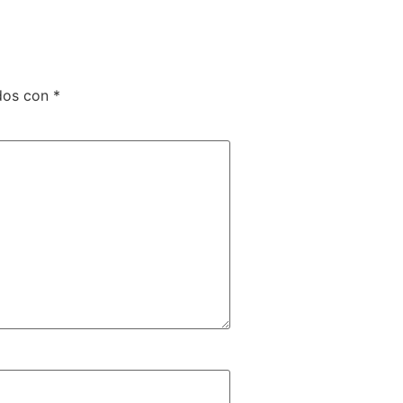
ados con
*