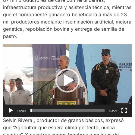
87 mil productores de café con fertilizantes,
infraestructura productiva y asistencia técnica, mientras
que el componente ganadero beneficiará a más de 23
mil productores mediante inseminación artificial, mejora
genética, repoblación bovina y entrega de semilla de
pasto.
Reproductor
de
vídeo
00:00
03:21
Selvin Rivera , productor de granos básicos, expresó
que “Agricultor que espera clima perfecto, nunca
siembra”. Y nosotros somos hombres y mujeres de