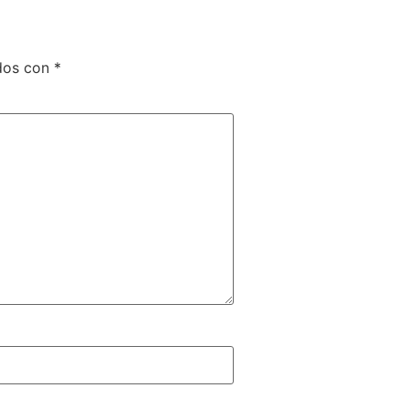
ados con
*