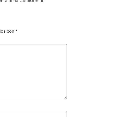
denta de la Comisión de
ados con
*