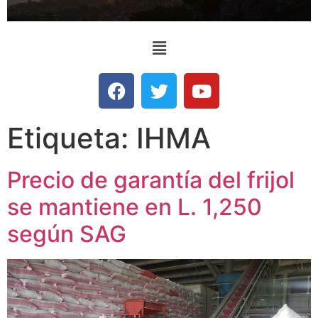
Etiqueta:
IHMA
Precio de garantía del frijol
se mantiene en L. 1,250
según SAG