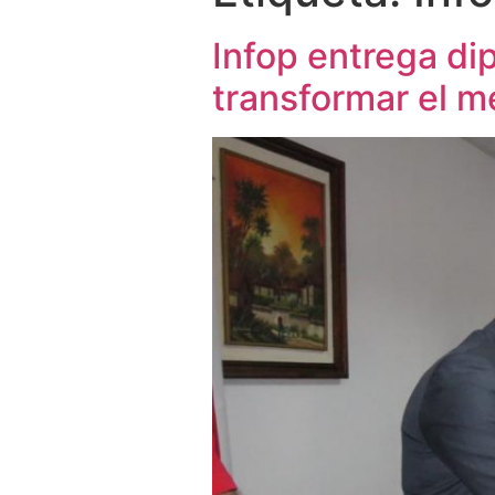
Infop entrega di
transformar el m