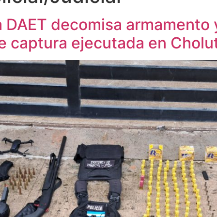
 la DAET decomisa armamento 
te captura ejecutada en Cholu